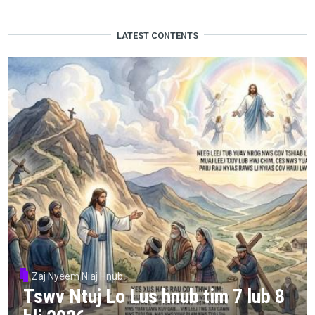
LATEST CONTENTS
Zaj Nyeem Niaj Hnub
Tswv Ntuj Lo Lus hnub tim 7 lub 8