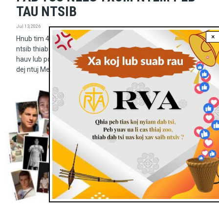
TAU NTSIB
Jul 13, 2026
×
Hnub tim 4 lub 7 hli tas los no Vaj Qhia Les Os 14 tawm mus
ntsib thiab coj lub Txoos Txi Ntuj rau cov neeg thoj nam nyob
hauv lub pov txwv Las Pes Dus Xas (Lampedusa) hauv plawv
dej ntuj Mes Dis Tes Las Nes.
Leej Ntshiab/Neeg Nto Npe