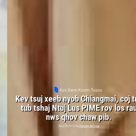
Xov Xwm Koom Txoos
Kev tsuj xeeb nyob Chiangmai, coj tus
tub tshaj Ntuj Lus PIME rov los rau
nws qhov chaw pib.
Aug 06, 2026, By
Hmong Service