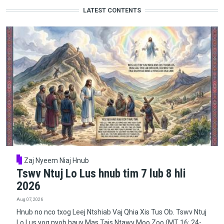
LATEST CONTENTS
Zaj Nyeem Niaj Hnub
Tswv Ntuj Lo Lus hnub tim 7 lub 8 hli
2026
Aug 07, 2026
Hnub no nco txog Leej Ntshiab Vaj Qhia Xis Tus Ob. Tswv Ntuj
Lo Lus yog nyob hauv Mas Tais Ntawv Moo Zoo (MT 16: 24-