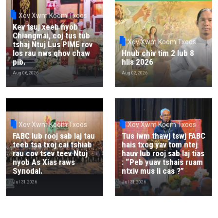
Xov Xwm Koom Txoos
Kev tsuj xeeb nyob
Chiangmai, coj tus tub
Xov Xwm Koom Txoos
tshaj Ntuj Lus PIME rov
los rau nws qhov chaw
Hnub chiv tim 2 lub 8
pib.
hlis 2026
Aug 06, 2026
Aug 02, 2026
Xov Xwm Koom Txoos
Xov Xwm Koom Txoos
FABC lub rooj sab laj tau
Tus lwm thawj tswj FABC
teeb tsa txoj cai tshiab
hais txog yav tom ntej
rau cov tsev teev Ntuj
hauv lub rooj sab laj tias
nyob As Xias raws
: “Peb yuav tshais ruam
Synodal.
ntxiv mus li cas ?”
Jul 31, 2026
Jul 31, 2026