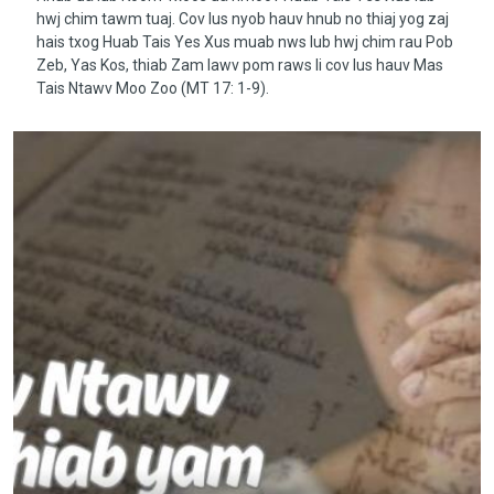
hwj chim tawm tuaj. Cov lus nyob hauv hnub no thiaj yog zaj
hais txog Huab Tais Yes Xus muab nws lub hwj chim rau Pob
Zeb, Yas Kos, thiab Zam lawv pom raws li cov lus hauv Mas
Tais Ntawv Moo Zoo (MT 17: 1-9).