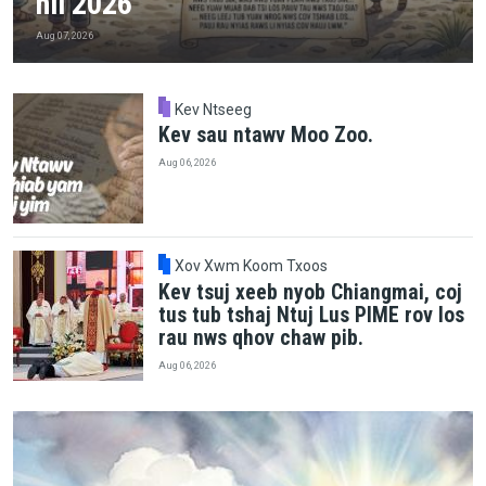
hli 2026
Aug 07, 2026
Kev Ntseeg
Kev sau ntawv Moo Zoo.
Aug 06, 2026
Xov Xwm Koom Txoos
Kev tsuj xeeb nyob Chiangmai, coj
tus tub tshaj Ntuj Lus PIME rov los
rau nws qhov chaw pib.
Aug 06, 2026