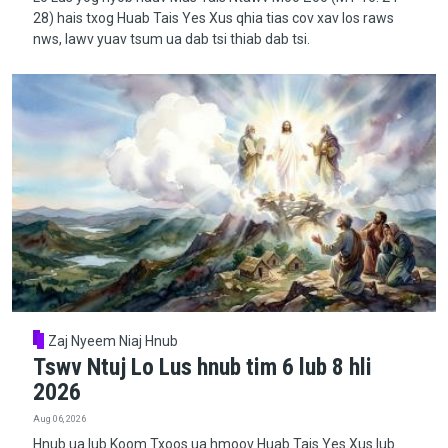
28) hais txog Huab Tais Yes Xus qhia tias cov xav los raws
nws, lawv yuav tsum ua dab tsi thiab dab tsi.
Zaj Nyeem Niaj Hnub
Tswv Ntuj Lo Lus hnub tim 6 lub 8 hli
2026
Aug 06, 2026
Hnub ua lub Koom Txoos ua hmoov Huab Tais Yes Xus lub