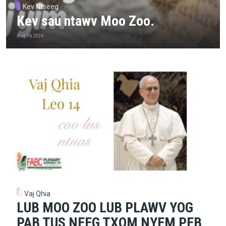
Kev Ntseeg
Kev sau ntawv Moo Zoo.
Aug 06, 2026
Vaj Qhia
LUB MOO ZOO LUB PLAWV YOG
PAB TUS NEEG TXOM NYEM PEB