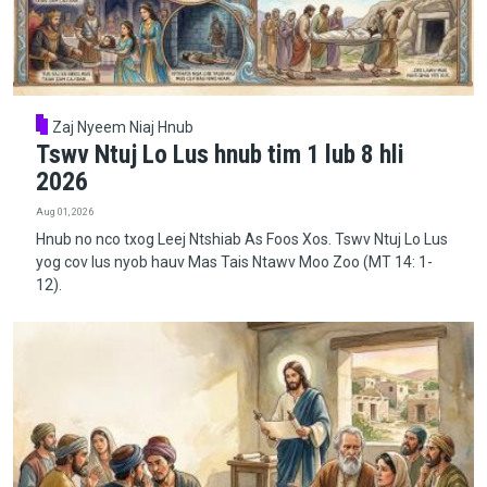
Zaj Nyeem Niaj Hnub
Tswv Ntuj Lo Lus hnub tim 1 lub 8 hli
2026
Aug 01, 2026
Hnub no nco txog Leej Ntshiab As Foos Xos. Tswv Ntuj Lo Lus
yog cov lus nyob hauv Mas Tais Ntawv Moo Zoo (MT 14: 1-
12).