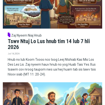
Zaj Nyeem Niaj Hnub
Tswv Ntuj Lo Lus hnub tim 14 lub 7 hli
2026
Jul 14, 2026
Hnub no lub Koom Txoos nco txog Leej Ntshiab Kas Mis Los
Des Les Lis. Zaj nyeem hauv hnub no yog Huab Tais Yes Xus
tsawm cov nroog taupom nws ua hwj huam tab sis lawv tsis
hloov siab (MT 11: 20-24).