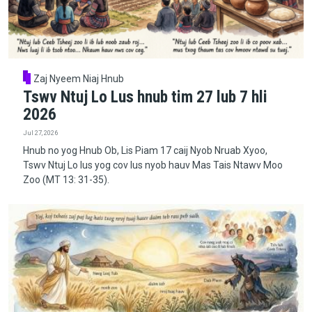
Zaj Nyeem Niaj Hnub
Tswv Ntuj Lo Lus hnub tim 27 lub 7 hli
2026
Jul 27, 2026
Hnub no yog Hnub Ob, Lis Piam 17 caij Nyob Nruab Xyoo,
Tswv Ntuj Lo lus yog cov lus nyob hauv Mas Tais Ntawv Moo
Zoo (MT 13: 31-35).