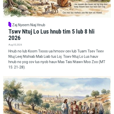
Zaj Nyeem Niaj Hnub
Tswv Ntuj Lo Lus hnub tim 5 lub 8 hli
2026
Aug 05, 2026
Hnub no lub Koom Txoos ua hmoov cev lub Tuam Tsev Teev
Ntuj Leej Ntshiab Mab Liab tus Loj. Tswv Ntuj Lo Lus hauv
hnub no yog cov lus nyob hauv Mas Tais Ntawv Moo Zoo (MT
15: 21-28).