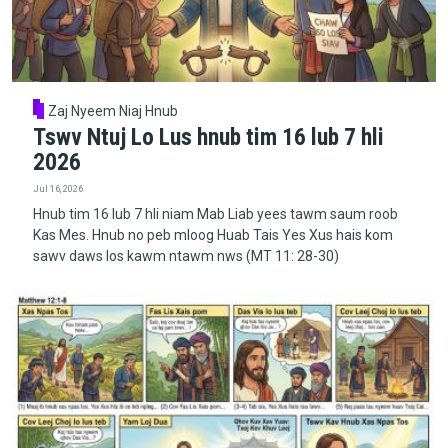
Zaj Nyeem Niaj Hnub
Tswv Ntuj Lo Lus hnub tim 16 lub 7 hli
2026
Jul 16, 2026
Hnub tim 16 lub 7 hli niam Mab Liab yees tawm saum roob
Kas Mes. Hnub no peb mloog Huab Tais Yes Xus hais kom
sawv daws los kawm ntawm nws (MT 11: 28-30)