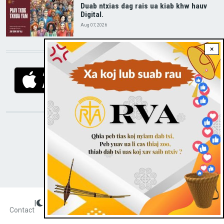
Duab ntxias dag rais ua kiab khw hauv
Digital.
Aug 07, 2026
×
DOWNLOAD RVA APP
STAY CONNECTED WITH US!
|
Dark theme
FOOTER
Contact