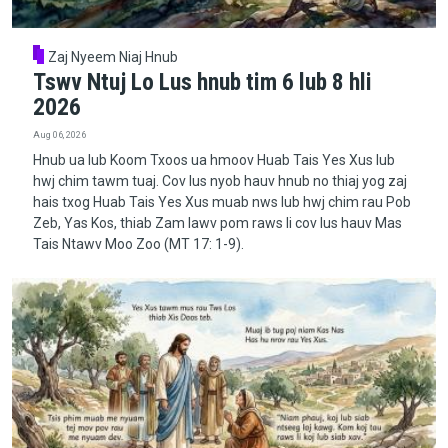
Zaj Nyeem Niaj Hnub
Tswv Ntuj Lo Lus hnub tim 6 lub 8 hli
2026
Aug 06, 2026
Hnub ua lub Koom Txoos ua hmoov Huab Tais Yes Xus lub
hwj chim tawm tuaj. Cov lus nyob hauv hnub no thiaj yog zaj
hais txog Huab Tais Yes Xus muab nws lub hwj chim rau Pob
Zeb, Yas Kos, thiab Zam lawv pom raws li cov lus hauv Mas
Tais Ntawv Moo Zoo (MT 17: 1-9).