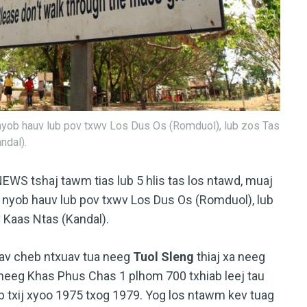
nyob hauv lub pov txwv Los Dus Os (Romduol), lub zos Tas
ndal).
ANEWS tshaj tawm tias lub 5 hlis tas los ntawd, muaj
 nyob hauv lub pov txwv Los Dus Os (Romduol), lub
Kaas Ntas (Kandal).
sav cheb ntxuav tua neeg
Tuol Sleng
thiaj xa neeg
neeg Khas Phus Chas 1 plhom 700 txhiab leej tau
b txij xyoo 1975 txog 1979. Yog los ntawm kev tuag