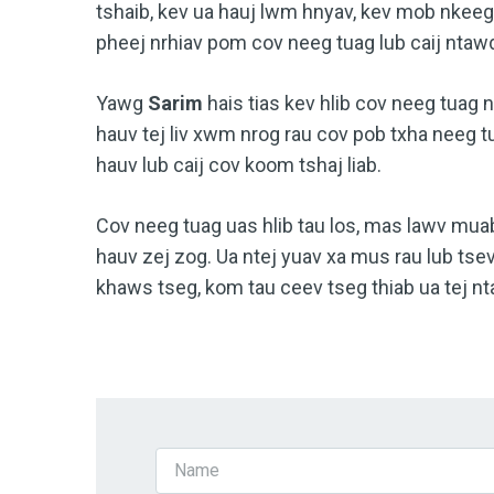
tshaib, kev ua hauj lwm hnyav, kev mob nkeeg
pheej nrhiav pom cov neeg tuag lub caij ntawd
Yawg
Sarim
hais tias kev hlib cov neeg tuag
hauv tej liv xwm nrog rau cov pob txha neeg t
hauv lub caij cov koom tshaj liab.
Cov neeg tuag uas hlib tau los, mas lawv mu
hauv zej zog. Ua ntej yuav xa mus rau lub t
khaws tseg, kom tau ceev tseg thiab ua tej n