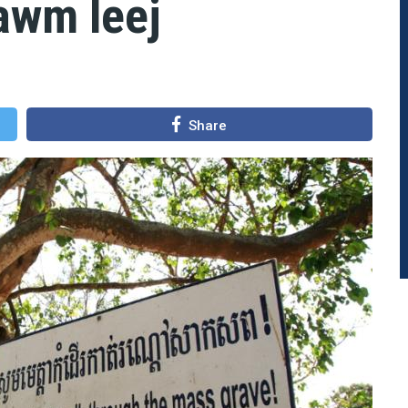
awm leej
Share