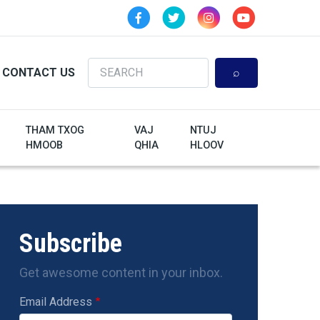
Search
CONTACT US
THAM TXOG
VAJ
NTUJ
HMOOB
QHIA
HLOOV
Subscribe
Get awesome content in your inbox.
Email Address