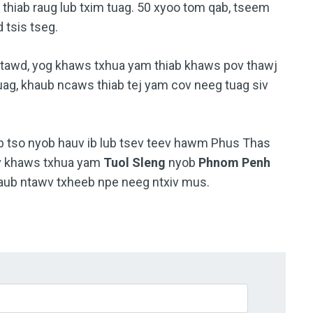
 thiab raug lub txim tuag. 50 xyoo tom qab, tseem
 tsis tseg.
 ntawd, yog khaws txhua yam thiab khaws pov thawj
uag, khaub ncaws thiab tej yam cov neeg tuag siv
ab tso nyob hauv ib lub tsev teev hawm Phus Thas
sev khaws txhua yam
Tuol Sleng
nyob
Phnom Penh
taub ntawv txheeb npe neeg ntxiv mus.