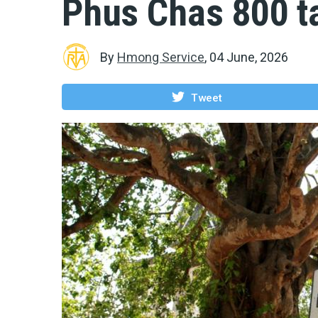
Phus Chas 800 t
By
Hmong Service
,
04 June, 2026
Tweet