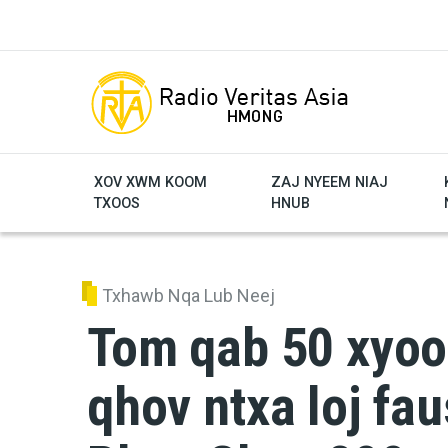
Skip to main content
XOV XWM KOOM
ZAJ NYEEM NIAJ
TXOOS
HNUB
Txhawb Nqa Lub Neej
Tom qab 50 xyoo
qhov ntxa loj fa