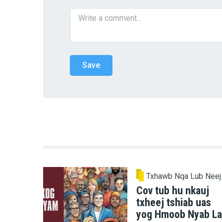
Txhawb Nqa Lub Neej
Cov tub hu nkauj
txheej tshiab uas
yog Hmoob Nyab La