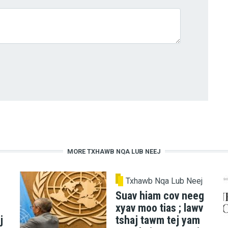
MORE TXHAWB NQA LUB NEEJ
Txhawb Nqa Lub Neej
Suav hiam cov neeg
xyav moo tias ; lawv
j
tshaj tawm tej yam