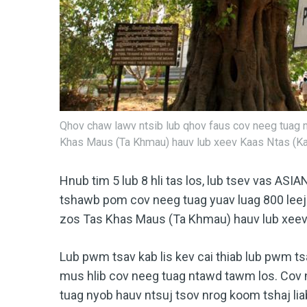
Qhov chaw lawv ntsib lub qhov faus cov neeg tuag 
Khas Maus (Ta Khmau) hauv lub xeev Kaas Ntas (Ka
Hnub tim 5 lub 8 hli tas los, lub tsev vas ASI
tshawb pom cov neeg tuag yuav luag 800 leej
zos Tas Khas Maus (Ta Khmau) hauv lub xeev 
Lub pwm tsav kab lis kev cai thiab lub pwm t
mus hlib cov neeg tuag ntawd tawm los. Cov 
tuag nyob hauv ntsuj tsov nrog koom tshaj lia