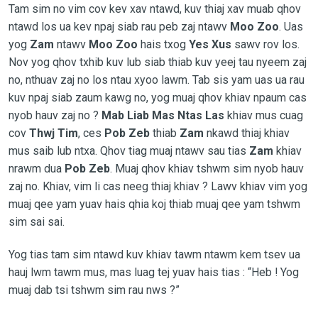
Tam sim no vim cov kev xav ntawd, kuv thiaj xav muab qhov
ntawd los ua kev npaj siab rau peb zaj ntawv
Moo Zoo
. Uas
yog
Zam
ntawv
Moo Zoo
hais txog
Yes Xus
sawv rov los.
Nov yog qhov txhib kuv lub siab thiab kuv yeej tau nyeem zaj
no, nthuav zaj no los ntau xyoo lawm. Tab sis yam uas ua rau
kuv npaj siab zaum kawg no, yog muaj qhov khiav npaum cas
nyob hauv zaj no ?
Mab Liab Mas Ntas Las
khiav mus cuag
cov
Thwj Tim
, ces
Pob Zeb
thiab
Zam
nkawd thiaj khiav
mus saib lub ntxa. Qhov tiag muaj ntawv sau tias
Zam
khiav
nrawm dua
Pob Zeb
. Muaj qhov khiav tshwm sim nyob hauv
zaj no. Khiav, vim li cas neeg thiaj khiav ? Lawv khiav vim yog
muaj qee yam yuav hais qhia koj thiab muaj qee yam tshwm
sim sai sai.
Yog tias tam sim ntawd kuv khiav tawm ntawm kem tsev ua
hauj lwm tawm mus, mas luag tej yuav hais tias : “Heb ! Yog
muaj dab tsi tshwm sim rau nws ?”