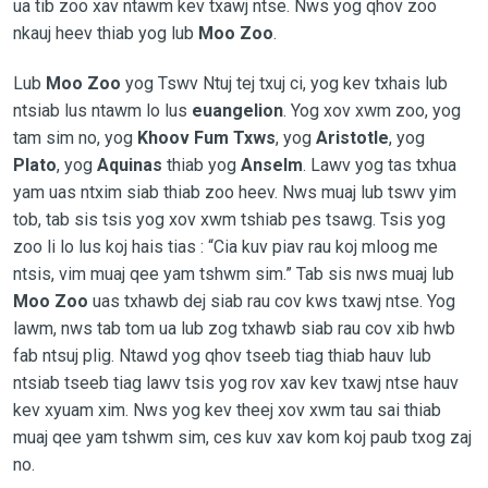
ua tib zoo xav ntawm kev txawj ntse. Nws yog qhov zoo
nkauj heev thiab yog lub
Moo Zoo
.
Lub
Moo Zoo
yog Tswv Ntuj tej txuj ci, yog kev txhais lub
ntsiab lus ntawm lo lus
euangelion
. Yog xov xwm zoo, yog
tam sim no, yog
Khoov Fum Txws
, yog
Aristotle
, yog
Plato
, yog
Aquinas
thiab yog
Anselm
. Lawv yog tas txhua
yam uas ntxim siab thiab zoo heev. Nws muaj lub tswv yim
tob, tab sis tsis yog xov xwm tshiab pes tsawg. Tsis yog
zoo li lo lus koj hais tias : “Cia kuv piav rau koj mloog me
ntsis, vim muaj qee yam tshwm sim.” Tab sis nws muaj lub
Moo Zoo
uas txhawb dej siab rau cov kws txawj ntse. Yog
lawm, nws tab tom ua lub zog txhawb siab rau cov xib hwb
fab ntsuj plig. Ntawd yog qhov tseeb tiag thiab hauv lub
ntsiab tseeb tiag lawv tsis yog rov xav kev txawj ntse hauv
kev xyuam xim. Nws yog kev theej xov xwm tau sai thiab
muaj qee yam tshwm sim, ces kuv xav kom koj paub txog zaj
no.