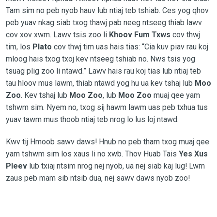
Tam sim no peb nyob hauv lub ntiaj teb tshiab. Ces yog qhov
peb yuav nkag siab txog thawj pab neeg ntseeg thiab lawv
cov xov xwm. Lawv tsis zoo li
Khoov Fum Txws
cov thwj
tim, los
Plato
cov thwj tim uas hais tias: “Cia kuv piav rau koj
mloog hais txog txoj kev ntseeg tshiab no. Nws tsis yog
tsuag plig zoo li ntawd.” Lawv hais rau koj tias lub ntiaj teb
tau hloov mus lawm, thiab ntawd yog hu ua kev tshaj lub
Moo
Zoo
. Kev tshaj lub
Moo Zoo
, lub
Moo Zoo
muaj qee yam
tshwm sim. Nyem no, txog sij hawm lawm uas peb txhua tus
yuav tawm mus thoob ntiaj teb nrog lo lus loj ntawd.
Kwv tij Hmoob sawv daws! Hnub no peb tham txog muaj qee
yam tshwm sim los xaus li no xwb. Thov Huab Tais
Yes Xus
Pleev
lub txiaj ntsim nrog nej nyob, ua nej siab kaj lug! Lwm
zaus peb mam sib ntsib dua, nej sawv daws nyob zoo!