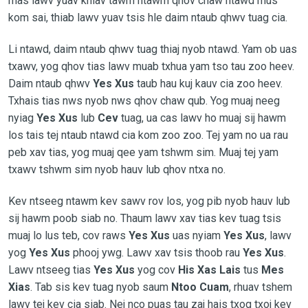
mas lawv yuav khiav tawm ntawm qhov chaw ntawd mus
kom sai, thiab lawv yuav tsis hle daim ntaub qhwv tuag cia.
Li ntawd, daim ntaub qhwv tuag thiaj nyob ntawd. Yam ob uas
txawv, yog qhov tias lawv muab txhua yam tso tau zoo heev.
Daim ntaub qhwv
Yes Xus
taub hau kuj kauv cia zoo heev.
Txhais tias nws nyob nws qhov chaw qub. Yog muaj neeg
nyiag
Yes Xus
lub
Cev
tuag, ua cas lawv ho muaj sij hawm
los tais tej ntaub ntawd cia kom zoo zoo. Tej yam no ua rau
peb xav tias, yog muaj qee yam tshwm sim. Muaj tej yam
txawv tshwm sim nyob hauv lub qhov ntxa no.
Kev ntseeg ntawm kev sawv rov los, yog pib nyob hauv lub
sij hawm poob siab no. Thaum lawv xav tias kev tuag tsis
muaj lo lus teb, cov raws
Yes Xus
uas nyiam
Yes Xus
, lawv
yog
Yes Xus
phooj ywg. Lawv xav tsis thoob rau
Yes Xus
.
Lawv ntseeg tias
Yes Xus
yog cov
His Xas Lais
tus
Mes
Xias
. Tab sis kev tuag nyob saum
Ntoo Cuam
, rhuav tshem
lawv tej kev cia siab. Nej nco puas tau zaj hais txog txoj kev