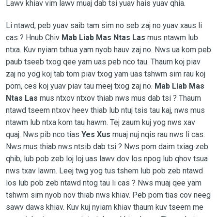
Lawv khiav vim lawv muaj dab tsi yuav hais yuav qhia.
Li ntawd, peb yuav saib tam sim no seb zaj no yuav xaus li
cas ? Hnub Chiv
Mab Liab Mas Ntas Las
mus ntawm lub
ntxa. Kuv nyiam txhua yam nyob hauv zaj no. Nws ua kom peb
paub tseeb txog qee yam uas peb nco tau. Thaum koj piav
zaj no yog koj tab tom piav txog yam uas tshwm sim rau koj
pom, ces koj yuav piav tau meej txog zaj no.
Mab Liab Mas
Ntas Las
mus ntxov ntxov thiab nws mus dab tsi ? Thaum
ntawd tseem ntxov heev thiab lub ntuj tsis tau kaj, nws mus
ntawm lub ntxa kom tau hawm. Tej zaum kuj yog nws xav
quaj. Nws pib nco tias
Yes Xus
muaj nuj nqis rau nws li cas.
Nws mus thiab nws ntsib dab tsi ? Nws pom daim txiag zeb
qhib, lub pob zeb loj loj uas lawv dov los npog lub qhov tsua
nws txav lawm. Leej twg yog tus tshem lub pob zeb ntawd
los lub pob zeb ntawd ntog tau li cas ? Nws muaj qee yam
tshwm sim nyob nov thiab nws khiav. Peb pom tias cov neeg
sawv daws khiav. Kuv kuj nyiam khiav thaum kuv tseem me