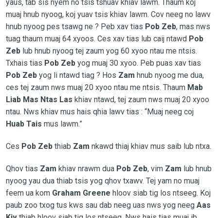
yaus, tab sis nyem no tsis tshuav khiav lawm. Thaum koj
muaj hnub nyoog, koj yuav tsis khiav lawm. Cov neeg no lawv
hnub nyoog pes tsawg ne ? Peb xav tias
Pob Zeb
, mas nws
tuag thaum muaj 64 xyoos. Ces xav tias lub caij ntawd
Pob
Zeb
lub hnub nyoog tej zaum yog 60 xyoo ntau me ntsis.
Txhais tias
Pob Zeb
yog muaj 30 xyoo. Peb puas xav tias
Pob Zeb
yog li ntawd tiag ? Hos
Zam
hnub nyoog me dua,
ces tej zaum nws muaj 20 xyoo ntau me ntsis. Thaum
Mab
Liab Mas Ntas Las
khiav ntawd, tej zaum nws muaj 20 xyoo
ntau. Nws khiav mus hais qhia lawv tias : “Muaj neeg coj
Huab Tais
mus lawm.”
Ces
Pob Zeb
thiab
Zam
nkawd thiaj khiav mus saib lub ntxa.
Qhov tias
Zam
khiav nrawm dua
Pob Zeb
, vim
Zam
lub hnub
nyoog yau dua thiab tsis yog qhov txawv. Tej yam no muaj
feem ua kom
Graham Greene
hloov siab tig los ntseeg. Koj
paub zoo txog tus kws sau dab neeg uas nws yog neeg
Aas
Kiv
thiab hloov siab tig los ntseeg. Nws hais tias muaj ib