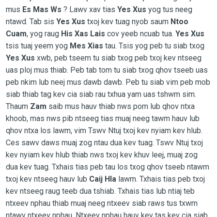
mus
Es Mas Ws
? Lawv xav tias
Yes Xus
yog tus neeg
ntawd. Tab sis
Yes Xus
txoj kev tuag nyob saum
Ntoo
Cuam
, yog raug
His Xas Lais
cov yeeb ncuab tua.
Yes Xus
tsis tuaj yeem yog
Mes Xias
tau. Tsis yog peb tu siab txog
Yes Xus
xwb, peb tseem tu siab txog peb txoj kev ntseeg
uas ploj mus thiab. Peb tab tom tu siab txog qhov tseeb uas
peb nkim lub neej mus dawb dawb. Peb tu siab vim peb mob
siab thiab tag kev cia siab rau txhua yam uas tshwm sim.
Thaum
Zam
saib mus hauv thiab nws pom lub qhov ntxa
khoob, mas nws pib ntseeg tias muaj neeg tawm hauv lub
qhov ntxa los lawm, vim Tswv Ntuj txoj kev nyiam kev hlub.
Ces sawv daws muaj zog ntau dua kev tuag. Tswv Ntuj txoj
kev nyiam kev hlub thiab nws txoj kev khuv leej, muaj zog
dua kev tuag. Txhais tias peb tau los txog qhov tseeb ntawm
txoj kev ntseeg hauv lub
Caij Hla
lawm. Txhais tias peb txoj
kev ntseeg raug teeb dua tshiab. Txhais tias lub ntiaj teb
ntxeev nphau thiab muaj neeg ntxeev siab raws tus txwm
ntawv ntxeev nphau. Ntxeev nphau hauv kev tas kev cia siab.