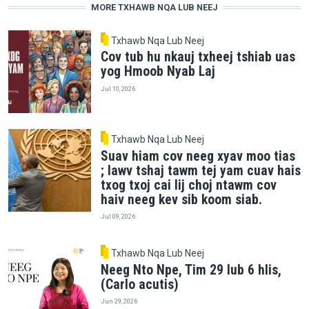
MORE TXHAWB NQA LUB NEEJ
Txhawb Nqa Lub Neej
Cov tub hu nkauj txheej tshiab uas
yog Hmoob Nyab Laj
Jul 10, 2026
Txhawb Nqa Lub Neej
Suav hiam cov neeg xyav moo tias
; lawv tshaj tawm tej yam cuav hais
txog txoj cai lij choj ntawm cov
haiv neeg kev sib koom siab.
Jul 09, 2026
Txhawb Nqa Lub Neej
Neeg Nto Npe, Tim 29 lub 6 hlis,
(Carlo acutis)
Jun 29, 2026