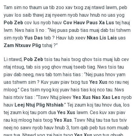
Tam sim no thaum ua tib zoo xav txog zaj ntawd lawm, peb
yuav los saib thawj zaj nyeem nyob hauv hnub no uas yog
Pob Zeb
cov lus nyob hauv
Cov Hauv Paus Xa Lus
tej hauj
lwm. Nws hais li no : “Nej puas paub tias muaj dab tsi tshwm
sim nyob
Yus Das
teb ? Hauv lub xeev
Nkas Lis Lais
uas
Zam Ntxuav Plig
tshaj ?”
Li ntawd,
Pob Zeb
tsis tau hais txog qhov tsis muaj lub cev
ntaj ntsug, tab sis yog qhov muaj tseeb tiag. Nws tsis tau
piav dab neeg, nws tab tom hais tias : “Nej puas hnov yam
uas tshwm sim ? Kuv yuav piav txog tus
Yes Xus
no rau nej
mloog.” Ces tsim nyog koj yuav hais tias koj nco tau. Nws
hais ntxiv tias : “Tswv Ntuj pleev
Yes Xus Nas Xas Les
nyob
hauv
Leej Ntuj Plig Ntshiab
.” Tej zaum koj tau hnov dua, los
tej zaum koj tau pom dua
Yes Xus
lawm. Ces kuv xav piav
rau koj mloog hais txog
Yes Xus
. Tswv Ntuj tau tsa tus txiv
neej no sawv nyob hauv hnub 3, tom qab peb tus nom muab
nws tua. Ntawd yog zaj hais txog
Yes Xus
yog tus qhuab