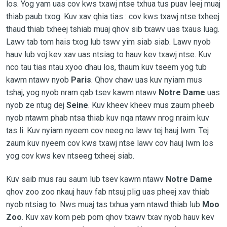
los. Yog yam uas cov kws txawj ntse txhua tus puav leej muaj
thiab paub txog. Kuv xav qhia tias : cov kws txawj ntse txheej
thaud thiab txheej tshiab muaj qhov sib txawv uas txaus luag.
Lawv tab tom hais txog lub tswv yim siab siab. Lawv nyob
hauv lub voj kev xav uas ntsiag to hauv kev txawj ntse. Kuv
nco tau tias ntau xyoo dhau los, thaum kuv tseem yog tub
kawm ntawv nyob
Paris
. Qhov chaw uas kuv nyiam mus
tshaj, yog nyob nram qab tsev kawm ntawv
Notre Dame
uas
nyob ze ntug dej
Seine
. Kuv kheev kheev mus zaum pheeb
nyob ntawm phab ntsa thiab kuv nqa ntawv nrog nraim kuv
tas li. Kuv nyiam nyeem cov neeg no lawv tej hauj lwm. Tej
zaum kuv nyeem cov kws txawj ntse lawv cov hauj lwm los
yog cov kws kev ntseeg txheej siab.
Kuv saib mus rau saum lub tsev kawm ntawv
Notre Dame
qhov zoo zoo nkauj hauv fab ntsuj plig uas pheej xav thiab
nyob ntsiag to. Nws muaj tas txhua yam ntawd thiab lub
Moo
Zoo
. Kuv xav kom peb pom qhov txawv txav nyob hauv kev