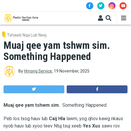
Skip to main content
Txhawb Nqa Lub Neej
Muaj qee yam tshwm sim.
Something Happened
By
Hmong Service
,
19 November, 2025
Muaj qee yam tshwm sim.
Something Happened
Peb los txog hauv lub
Caij Hla
lawm, yog qhov kawg nkaus
nyob hauv lub xyoo teev Ntuj tsuj xeeb
Yes Xus
sawv rov