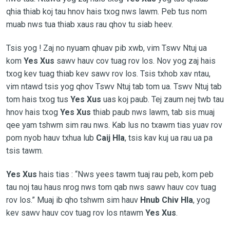
qhia thiab koj tau hnov hais txog nws lawm. Peb tus nom
muab nws tua thiab xaus rau qhov tu siab heev.
Tsis yog ! Zaj no nyuam qhuav pib xwb, vim Tswv Ntuj ua
kom
Yes Xus
sawv hauv cov tuag rov los. Nov yog zaj hais
txog kev tuag thiab kev sawv rov los. Tsis txhob xav ntau,
vim ntawd tsis yog qhov Tswv Ntuj tab tom ua. Tswv Ntuj tab
tom hais txog tus
Yes Xus
uas koj paub. Tej zaum nej twb tau
hnov hais txog
Yes Xus
thiab paub nws lawm, tab sis muaj
qee yam tshwm sim rau nws. Kab lus no txawm tias yuav rov
pom nyob hauv txhua lub
Caij Hla
, tsis kav kuj ua rau ua pa
tsis tawm.
Yes Xus
hais tias : “Nws yees tawm tuaj rau peb, kom peb
tau noj tau haus nrog nws tom qab nws sawv hauv cov tuag
rov los.” Muaj ib qho tshwm sim hauv
Hnub Chiv Hla
, yog
kev sawv hauv cov tuag rov los ntawm
Yes Xus
.