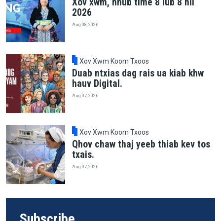
Xov xwm, hnub time 8 lub 8 hli
2026
Aug 08, 2026
Xov Xwm Koom Txoos
Duab ntxias dag rais ua kiab khw
hauv Digital.
Aug 07, 2026
Xov Xwm Koom Txoos
Qhov chaw thaj yeeb thiab kev tos
txais.
Aug 07, 2026
Subscribe