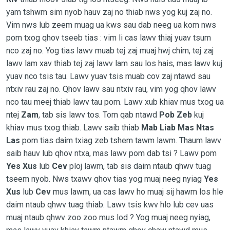
yam tshwm sim nyob hauv zaj no thiab nws yog kuj zaj no.
Vim nws lub zeem muag ua kws sau dab neeg ua kom nws
pom txog qhov tseeb tias : vim li cas lawv thiaj yuav tsum
nco zaj no. Yog tias lawv muab tej zaj muaj hwj chim, tej zaj
lawv lam xav thiab tej zaj lawv lam sau los hais, mas lawv kuj
yuav nco tsis tau. Lawv yuav tsis muab cov zaj ntawd sau
ntxiv rau zaj no. Qhov lawv sau ntxiv rau, vim yog qhov lawv
nco tau meej thiab lawv tau pom. Lawv xub khiav mus txog ua
ntej
Zam
, tab sis lawv tos. Tom qab ntawd
Pob Zeb
kuj
khiav mus txog thiab. Lawv saib thiab
Mab Liab Mas Ntas
Las
pom tias daim txiag zeb tshem tawm lawm. Thaum lawv
saib hauv lub qhov ntxa, mas lawv pom dab tsi ? Lawv pom
Yes Xus
lub
Cev
ploj lawm, tab sis daim ntaub qhwv tuag
tseem nyob. Nws txawv qhov tias yog muaj neeg nyiag
Yes
Xus
lub
Cev
mus lawm, ua cas lawv ho muaj sij hawm los hle
daim ntaub qhwv tuag thiab. Lawv tsis kwv hlo lub cev uas
muaj ntaub qhwv zoo zoo mus lod ? Yog muaj neeg nyiag,