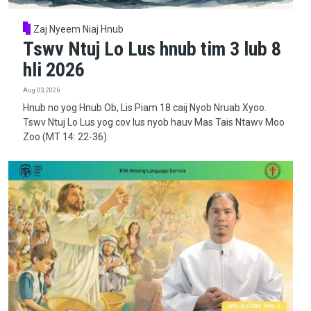
Zaj Nyeem Niaj Hnub
Tswv Ntuj Lo Lus hnub tim 3 lub 8
hli 2026
Aug 03, 2026
Hnub no yog Hnub Ob, Lis Piam 18 caij Nyob Nruab Xyoo.
Tswv Ntuj Lo Lus yog cov lus nyob hauv Mas Tais Ntawv Moo
Zoo (MT 14: 22-36).