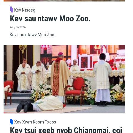
Kev Ntseeg
Kev sau ntawv Moo Zoo.
Aug 06, 2026
Kev sau ntawv Moo Zoo.
Xov Xwm Koom Txoos
Kev tsuj xeeb nyob Chiangmai, coj