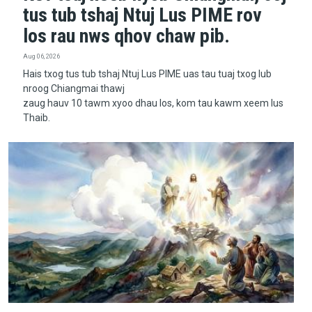
tus tub tshaj Ntuj Lus PIME rov
los rau nws qhov chaw pib.
Aug 06, 2026
Hais txog tus tub tshaj Ntuj Lus PIME uas tau tuaj txog lub
nroog Chiangmai thawj
zaug hauv 10 tawm xyoo dhau los, kom tau kawm xeem lus
Thaib.