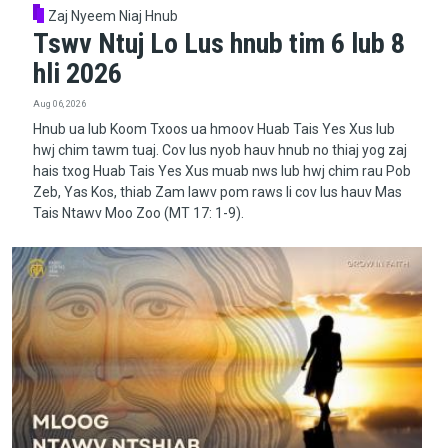
Zaj Nyeem Niaj Hnub
Tswv Ntuj Lo Lus hnub tim 6 lub 8
hli 2026
Aug 06, 2026
Hnub ua lub Koom Txoos ua hmoov Huab Tais Yes Xus lub
hwj chim tawm tuaj. Cov lus nyob hauv hnub no thiaj yog zaj
hais txog Huab Tais Yes Xus muab nws lub hwj chim rau Pob
Zeb, Yas Kos, thiab Zam lawv pom raws li cov lus hauv Mas
Tais Ntawv Moo Zoo (MT 17: 1-9).