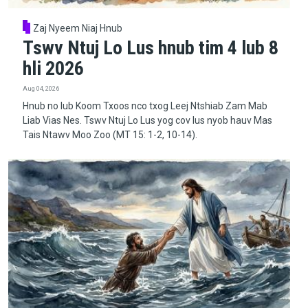
Zaj Nyeem Niaj Hnub
Tswv Ntuj Lo Lus hnub tim 4 lub 8
hli 2026
Aug 04, 2026
Hnub no lub Koom Txoos nco txog Leej Ntshiab Zam Mab
Liab Vias Nes. Tswv Ntuj Lo Lus yog cov lus nyob hauv Mas
Tais Ntawv Moo Zoo (MT 15: 1-2, 10-14).