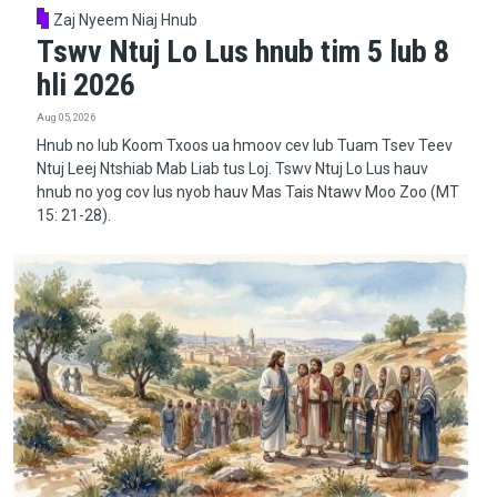
Zaj Nyeem Niaj Hnub
Tswv Ntuj Lo Lus hnub tim 5 lub 8
hli 2026
Aug 05, 2026
Hnub no lub Koom Txoos ua hmoov cev lub Tuam Tsev Teev
Ntuj Leej Ntshiab Mab Liab tus Loj. Tswv Ntuj Lo Lus hauv
hnub no yog cov lus nyob hauv Mas Tais Ntawv Moo Zoo (MT
15: 21-28).