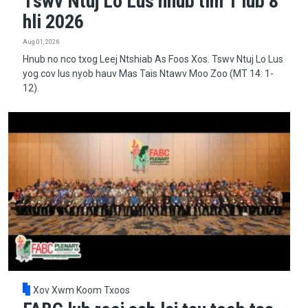
Tswv Ntuj Lo Lus hnub tim 1 lub 8
hli 2026
Aug 01, 2026
Hnub no nco txog Leej Ntshiab As Foos Xos. Tswv Ntuj Lo Lus
yog cov lus nyob hauv Mas Tais Ntawv Moo Zoo (MT 14: 1-
12).
Xov Xwm Koom Txoos