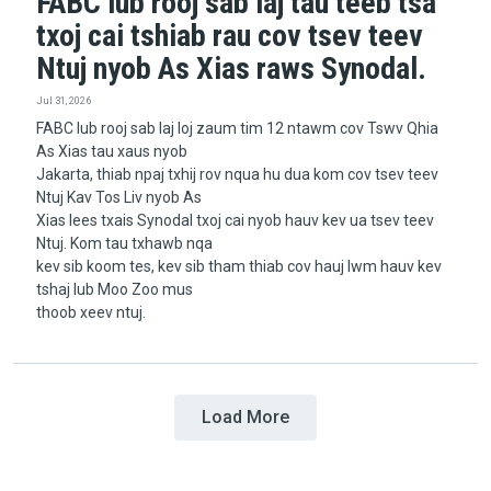
FABC lub rooj sab laj tau teeb tsa
txoj cai tshiab rau cov tsev teev
Ntuj nyob As Xias raws Synodal.
Jul 31, 2026
FABC lub rooj sab laj loj zaum tim 12 ntawm cov Tswv Qhia
As Xias tau xaus nyob
Jakarta, thiab npaj txhij rov nqua hu dua kom cov tsev teev
Ntuj Kav Tos Liv nyob As
Xias lees txais Synodal txoj cai nyob hauv kev ua tsev teev
Ntuj. Kom tau txhawb nqa
kev sib koom tes, kev sib tham thiab cov hauj lwm hauv kev
tshaj lub Moo Zoo mus
thoob xeev ntuj.
Load More