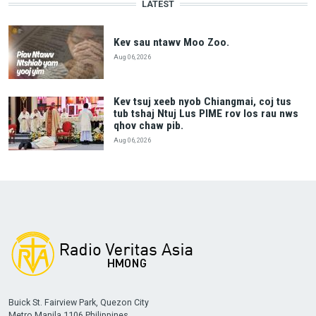
LATEST
Kev sau ntawv Moo Zoo.
Aug 06, 2026
Kev tsuj xeeb nyob Chiangmai, coj tus
tub tshaj Ntuj Lus PIME rov los rau nws
qhov chaw pib.
Aug 06, 2026
Buick St. Fairview Park, Quezon City
Metro Manila 1106 Philippines