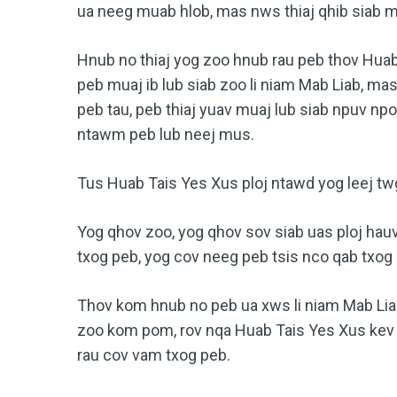
ua neeg muab hlob, mas nws thiaj qhib siab ml
Hnub no thiaj yog zoo hnub rau peb thov Huab
peb muaj ib lub siab zoo li niam Mab Liab, ma
peb tau, peb thiaj yuav muaj lub siab npuv np
ntawm peb lub neej mus.
Tus Huab Tais Yes Xus ploj ntawd yog leej tw
Yog qhov zoo, yog qhov sov siab uas ploj ha
txog peb, yog cov neeg peb tsis nco qab txog 
Thov kom hnub no peb ua xws li niam Mab Liab
zoo kom pom, rov nqa Huab Tais Yes Xus kev 
rau cov vam txog peb.