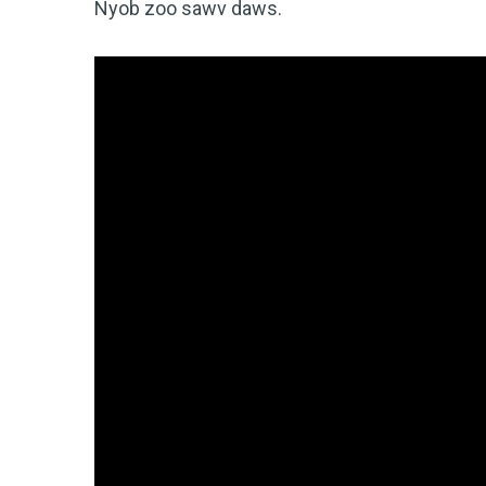
Nyob zoo sawv daws.