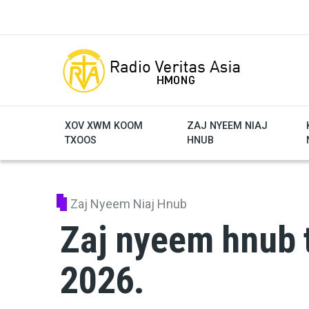
Skip to main content
XOV XWM KOOM
ZAJ NYEEM NIAJ
TXOOS
HNUB
Zaj Nyeem Niaj Hnub
Zaj nyeem hnub t
2026.