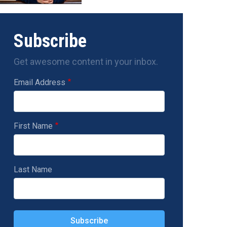
Subscribe
Get awesome content in your inbox.
Email Address
First Name
Last Name