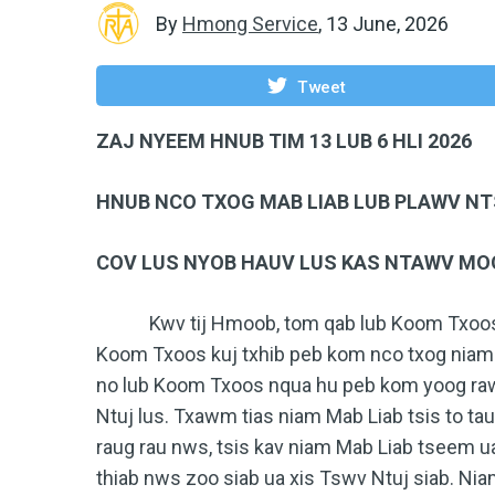
By
Hmong Service
,
13 June, 2026
Tweet
ZAJ NYEEM HNUB TIM 13 LUB 6 HLI 2026
HNUB NCO TXOG MAB LIAB LUB PLAWV NT
COV LUS NYOB HAUV LUS KAS NTAWV MOO 
Kwv tij Hmoob, tom qab lub Koom Txoos hw
Koom Txoos kuj txhib peb kom nco txog niam 
no lub Koom Txoos nqua hu peb kom yoog raw
Ntuj lus. Txawm tias niam Mab Liab tsis to 
raug rau nws, tsis kav niam Mab Liab tseem ua
thiab nws zoo siab ua xis Tswv Ntuj siab. Ni