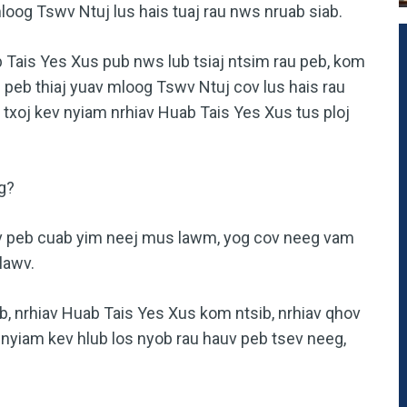
oog Tswv Ntuj lus hais tuaj rau nws nruab siab.
 Tais Yes Xus pub nws lub tsiaj ntsim rau peb, kom
s peb thiaj yuav mloog Tswv Ntuj cov lus hais rau
o txoj kev nyiam nrhiav Huab Tais Yes Xus tus ploj
g?
uv peb cuab yim neej mus lawm, yog cov neeg vam
lawv.
, nrhiav Huab Tais Yes Xus kom ntsib, nrhiav qhov
nyiam kev hlub los nyob rau hauv peb tsev neeg,