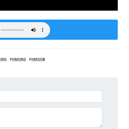
HING
HMONG
HMOOB