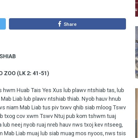
Share
SHIAB
ZOO (LK 2: 41-51)
m Huab Tais Yes Xus lub plawv ntshiab tas, lub
Mab Liab lub plawv ntshiab thiab. Nyob hauv hnub
s niam Mab Liab tus piv txwv qhib siab mloog Tswv
taub txog cov xwm Tswv Ntuj pub kom tshwm tuaj
 lub neej nyob ruaj nreb hauv nws txoj kev ntseeg,
am Mab Liab muaj lub siab muag mos nyoos, nws tsis